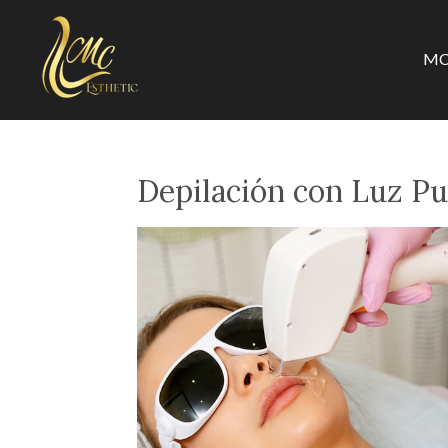
Ir
al
MC
contenido
principal
Depilación con Luz Pu