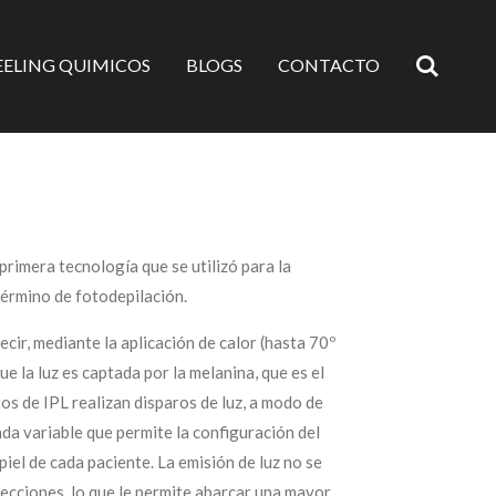
EELING QUIMICOS
BLOGS
CONTACTO
 primera tecnología que se utilizó para la
 término de fotodepilación.
decir, mediante la aplicación de calor (hasta 70º
ue la luz es captada por la melanina, que es el
tos de IPL realizan disparos de luz, a modo de
nda variable que permite la configuración del
 piel de cada paciente. La emisión de luz no se
recciones, lo que le permite abarcar una mayor