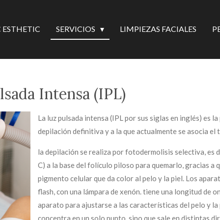
 ESTHETIC
SERVICIOS
LIMPIEZAS FACIALES
P
lsada Intensa (IPL)
La luz pulsada intensa (IPL por sus siglas en inglés) es la
depilación definitiva y a la que actualmente se asocia el
la depilación se realiza por fotodermolisis selectiva, es 
C) a la base del folículo piloso para quemarlo, gracias a q
pigmento celular que da color al pelo y la piel. Los apara
flash, con una lámpara de xenón. tiene una longitud de o
aparato para ajustarse a las características del pelo y la
concentra en un solo punto, sino que sale en distintas di