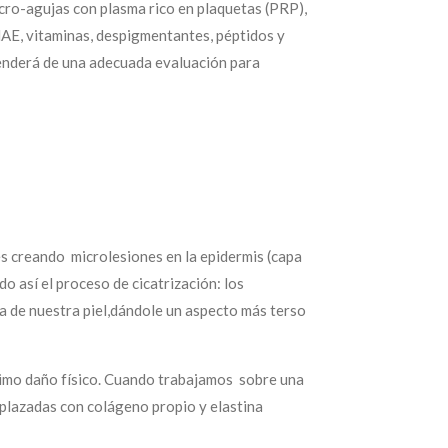
cro-agujas con plasma rico en plaquetas (PRP),
MAE, vitaminas, despigmentantes, péptidos y
nderá de una adecuada evaluación para
 es creando
microlesiones en la epidermis (capa
ndo así el proceso de cicatrización: los
ra de nuestra piel,dándole un aspecto más terso
ínimo daño físico. Cuando trabajamos sobre una
eemplazadas con colágeno propio y elastina