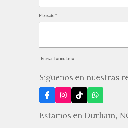
Mensaje *
Enviar formulario
Síguenos en nuestras r
F
I
T
W
a
n
i
h
c
s
k
a
Estamos en Durham, NC 
e
t
T
t