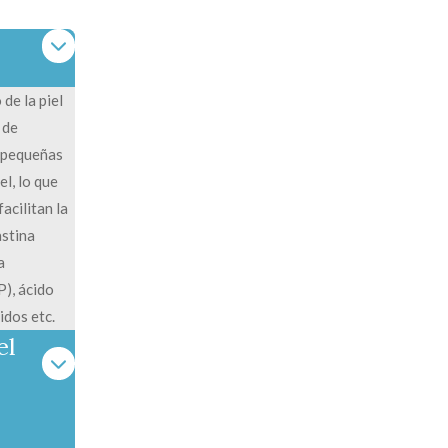
de la piel
 de
a pequeñas
el, lo que
acilitan la
astina
a
), ácido
idos etc.
el