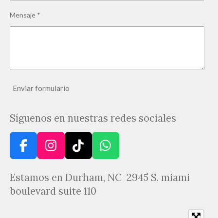
Mensaje *
Enviar formulario
Síguenos en nuestras redes sociales
F
I
T
W
a
n
i
h
c
s
k
a
Estamos en Durham, NC 2945 S. miami
e
t
T
t
boulevard suite 110
b
a
o
s
o
g
k
A