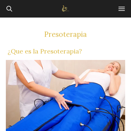
Ir
al
contenido
principal
Presoterapia
¿Que es la Presoterapia?