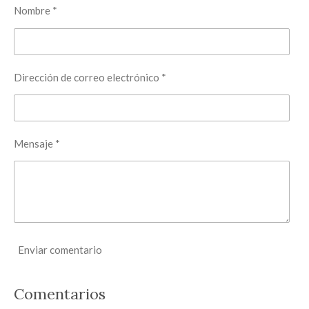
t
t
t
t
Nombre *
i
i
i
i
r
r
r
r
Dirección de correo electrónico *
Mensaje *
Enviar comentario
Comentarios