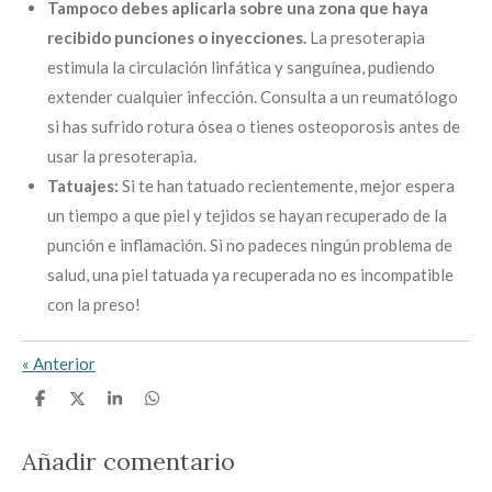
Tampoco debes aplicarla sobre una zona que haya
recibido punciones o inyecciones.
La presoterapia
estimula la circulación linfática y sanguínea, pudiendo
extender cualquier infección. Consulta a un reumatólogo
si has sufrido rotura ósea o tienes osteoporosis antes de
usar la presoterapia.
Tatuajes:
Si te han tatuado recientemente, mejor espera
un tiempo a que piel y tejidos se hayan recuperado de la
punción e inflamación. Si no padeces ningún problema de
salud, una piel tatuada ya recuperada no es incompatible
con la preso!
«
Anterior
C
C
C
C
o
o
o
o
m
m
m
m
p
p
p
p
Añadir comentario
a
a
a
a
r
r
r
r