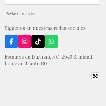
Enviar formulario
Síguenos en nuestras redes sociales
F
I
T
W
a
n
i
h
c
s
k
a
Estamos en Durham, NC 2945 S. miami
e
t
T
t
boulevard suite 110
b
a
o
s
o
g
k
A
o
r
p
k
a
p
m