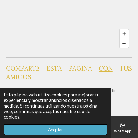
COMPARTE ESTA PAGINA
CON
TUS
AMIGOS
Compartir
Compartir
Compartir
Anclar
Compartir
Esta página web utiliza cookies para mejorar tu
© 2023 - 2026 MC ESTHETIC LLC
experiencia y mostrar anuncios diseñados a
medida. Si continúas utilizando nuestra página
web, confirmas que aceptas nuestro uso de
cookies.
Aceptar
Correo electrónico
Teléfono
Mapa
Facebook
WhatsApp