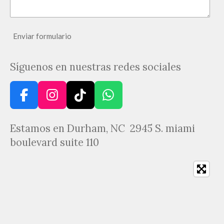
Enviar formulario
Síguenos en nuestras redes sociales
F
I
T
W
a
n
i
h
c
s
k
a
Estamos en Durham, NC 2945 S. miami
e
t
T
t
boulevard suite 110
b
a
o
s
o
g
k
A
o
r
p
k
a
p
m