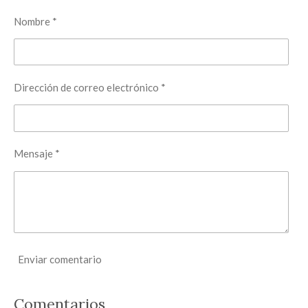
r
r
r
r
t
t
t
t
Nombre *
i
i
i
i
r
r
r
r
Dirección de correo electrónico *
Mensaje *
Enviar comentario
Comentarios