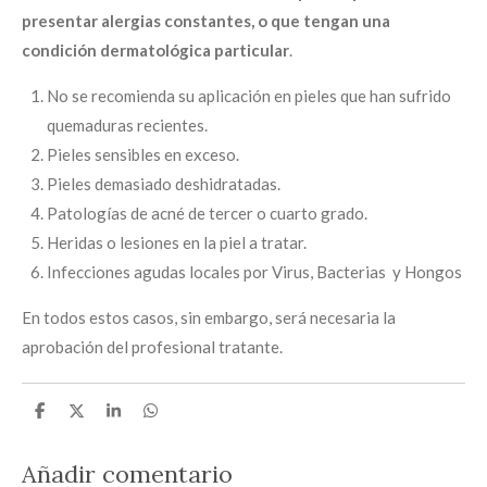
presentar alergias constantes, o que tengan una
condición dermatológica particular
.
No se recomienda su aplicación en pieles que han sufrido
quemaduras recientes.
Pieles sensibles en exceso.
Pieles demasiado deshidratadas.
Patologías de acné de tercer o cuarto grado.
Heridas o lesiones en la piel a tratar.
Infecciones agudas locales por Virus, Bacterias y Hongos
En todos estos casos, sin embargo, será necesaria la
aprobación del profesional tratante.
C
C
C
C
o
o
o
o
m
m
m
m
p
p
p
p
Añadir comentario
a
a
a
a